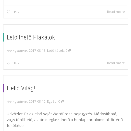
Read more
0
lájk
Letölthető Plakátok
,
,
,
2017-08-18
Letöltések
0
tihanyiadmin
Read more
0
lájk
Helló Világ!
,
,
,
2017-08-10
Egyéb
0
tihanyiadmin
Üdvözlet! Ez az első saját WordPress-bejegyzés. Módosítható,
vagy törölhető, aztán megkezdhető a honlap tartalommal történő
feltöltése!