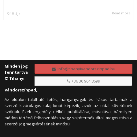
Read more
0
lájk
Minden jog
info@tihanyivandorszinpad.hu
fenntartva
© Tihanyi
+36 30 964 8699
Vándorszínpad,
Az oldalon található fotók, hanganyagok és írásos tartalmak a
szerző kizárólagos tulajdonát képezik, azok az oldal követőinek
szólnak. Ezek engedély nélküli publikálása, másolása, bármilyen
módon történő felhasználása vagy sajtótermék általi megosztása a
szerzői jog megsértésének minősül!