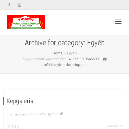
Toggl
Archive for category: Egyéb
Home
Egyéb
navig
Lépjen velünk kapcsolatba:
+36-30-9648699
info@tihanyivandorszinpad.hu
Képgaléria
,
,
,
2017-08-25
Egyéb
0
tihanyiadmin
Read more
0
lájk