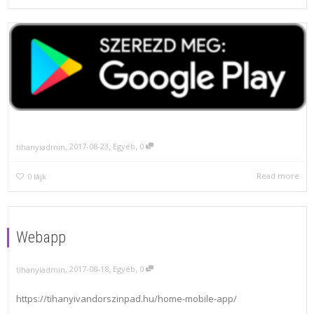
,
,
,
2017-08-23
Egyéb
0
tihanyiadmin
Read more
0
lájk
Webapp
,
,
,
2017-08-18
Egyéb
0
tihanyiadmin
https://tihanyivandorszinpad.hu/home-mobile-app/