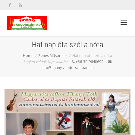
Toggl
Hat nap óta szól a nóta
Home
Zenés Műsoraink
Hat nap óta szól a nóta
navig
Lépjen velünk kapcsolatba:
+36-30-9648699
info@tihanyivandorszinpad.hu