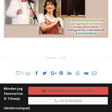
SHARE THIS
0
lájk
Minden jog
info@tihanyivandorszinpad.hu
fenntartva
© Tihanyi
+36 30 964 8699
Vándorszínpad,