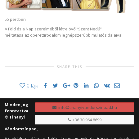
55 percben
A Föld és a Nap szerelméből létrejövő “Szent Nedű”
méltatása az operettirodalom legnépszerűbb mulatós dalaival
SHARE THIS
0
lájk
Minden jog
info@tihanyivandorszinpad.hu
fenntartva
© Tihanyi
+36 30 964 8699
Vándorszínpad,
Az oldalon található fotók, hanganyagok és írásos tartalmak a