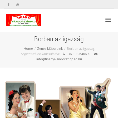
Toggl
Borban az igazság
Home
Zenés Műsoraink
Borban az igazság
navig
Lépjen velünk kapcsolatba:
+36-30-9648699
info@tihanyivandorszinpad.hu