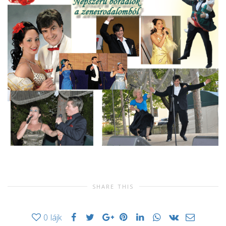
SHARE THIS
0
lájk