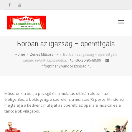
Toggl
Borban az igazság – operettgála
Home
Zenés Műsoraink
Borban az igazság – operettgála
navig
Lépjen velünk kapcsolatba:
+36-30-9648699
info@tihanyivandorszinpad.hu
Műsorunk a bor, a pezsgő és a mulatás oltárán áldoz – az
életigenlés, a boldogság, a szerelem, a mulatás 75 perce. Mindenki
megtalálja a kedvenc műfaját
az operett, az opera a musical és a
táncdalok világából.