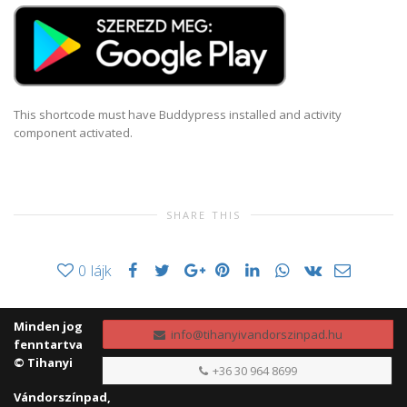
This shortcode must have Buddypress installed and activity
component activated.
SHARE THIS
0
lájk
Minden jog
info@tihanyivandorszinpad.hu
fenntartva
© Tihanyi
+36 30 964 8699
Vándorszínpad,