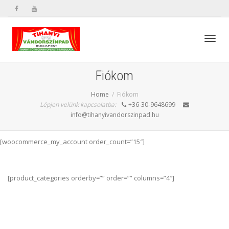
Toggl
Fiókom
Home
Fiókom
navig
Lépjen velünk kapcsolatba:
+36-30-9648699
info@tihanyivandorszinpad.hu
[woocommerce_my_account order_count=”15″]
[product_categories orderby=”” order=”” columns=”4″]