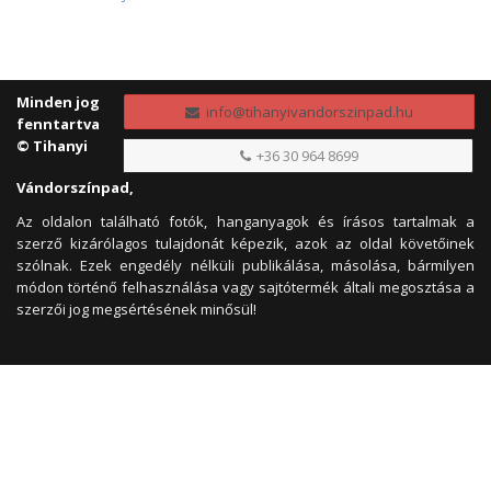
Minden jog
info@tihanyivandorszinpad.hu
fenntartva
© Tihanyi
+36 30 964 8699
Vándorszínpad,
Az oldalon található fotók, hanganyagok és írásos tartalmak a
szerző kizárólagos tulajdonát képezik, azok az oldal követőinek
szólnak. Ezek engedély nélküli publikálása, másolása, bármilyen
módon történő felhasználása vagy sajtótermék általi megosztása a
szerzői jog megsértésének minősül!