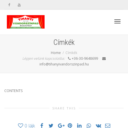
Toggl
Címkék
Home
Címkék
navig
Lépjen velünk kapcsolatba:
+36-30-9648699
info@tihanyivandorszinpad.hu
CONTENTS
SHARE THIS
0
lájk